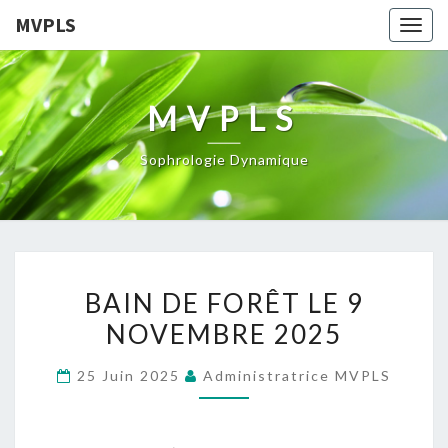
MVPLS
Togg
navig
MVPLS
Sophrologie Dynamique
BAIN
BAIN DE FORÊT LE 9
DE
NOVEMBRE 2025
FORÊT
LE
25 Juin 2025
Administratrice MVPLS
9
NOVEMBRE
2025