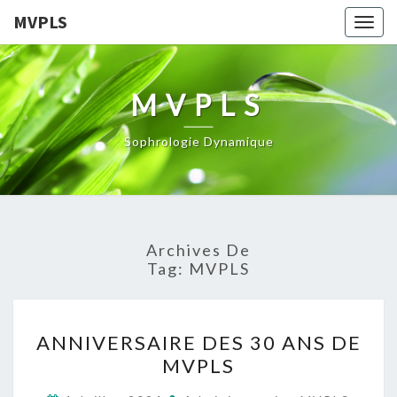
MVPLS
Togg
navig
MVPLS
Sophrologie Dynamique
Archives De
Tag:
MVPLS
ANNIVERSAIRE
ANNIVERSAIRE DES 30 ANS DE
DES
MVPLS
30
ANS