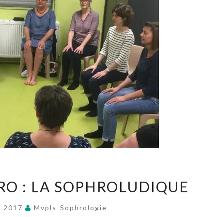
ATELIER
RO : LA SOPHROLUDIQUE
SOPHRO
:
n 2017
Mvpls-Sophrologie