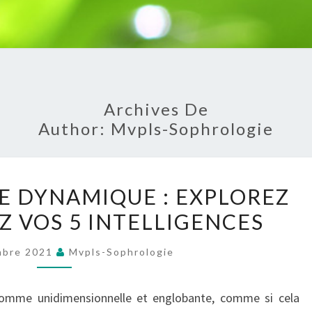
Archives De
Author:
Mvpls-Sophrologie
LA
E DYNAMIQUE : EXPLOREZ
SOPHROLOGIE
Z VOS 5 INTELLIGENCES
DYNAMIQUE
:
mbre 2021
Mvpls-Sophrologie
EXPLOREZ
ET
 comme unidimensionnelle et englobante, comme si cela
RENFORCEZ