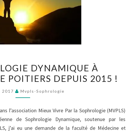
LA
LOGIE DYNAMIQUE À
SOPHROLOGIE
E POITIERS DEPUIS 2015 !
DYNAMIQUE
À
n 2017
Mvpls-Sophrologie
L’UNIVERSITÉ
DE
ns l’association Mieux Vivre Par la Sophrologie (MVPLS)
POITIERS
éenne de Sophrologie Dynamique, soutenue par les
DEPUIS
LS, j’ai eu une demande de la faculté de Médecine et
2015