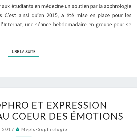
 aux étudiants en médecine un soutien par la sophrologie
!
C’est ainsi qu’en 2015, a été mise en place pour les
 l’Internat, une séance hebdomadaire en groupe pour se
LIRE LA SUITE
LIRE LA SUITE
ATELIERS
OPHRO ET EXPRESSION
SOPHRO
 AU COEUR DES ÉMOTIONS
ET
EXPRESSION
n 2017
Mvpls-Sophrologie
CORPORELLE