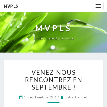
MVPLS
Togg
navig
MVPLS
Sophrologie Dynamique
VENEZ-
VENEZ-NOUS
NOUS
RENCONTREZ EN
RENCONTREZ
SEPTEMBRE !
EN
SEPTEMBRE
1 Septembre 2017
Julie Lancel
!