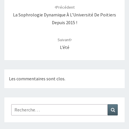
d'article
Précédent
La Sophrologie Dynamique À L’Université De Poitiers
Depuis 2015 !
Suivant
L’été
Les commentaires sont clos.
Rechercher :
Recher