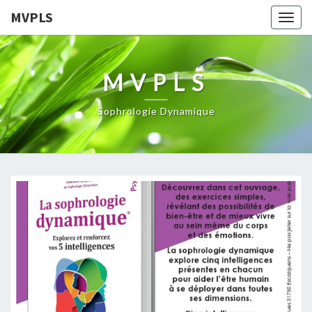
MVPLS
Togg
navig
MVPLS
Sophrologie Dynamique