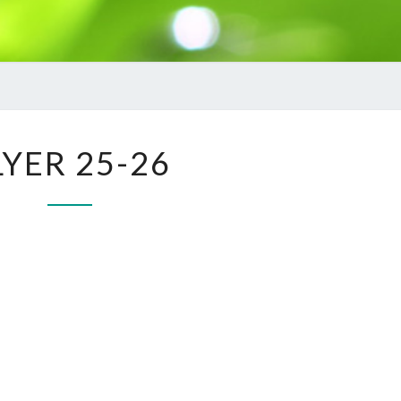
FLYER
LYER 25-26
25-
26