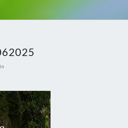
62025
In