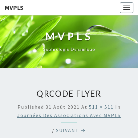
MVPLS
Togg
navig
MVPLS
Sophrologie Dynamique
QRCODE FLYER
Published
31 Août 2021
At
511 × 511
In
Journées Des Associations Avec MVPLS
/
SUIVANT →