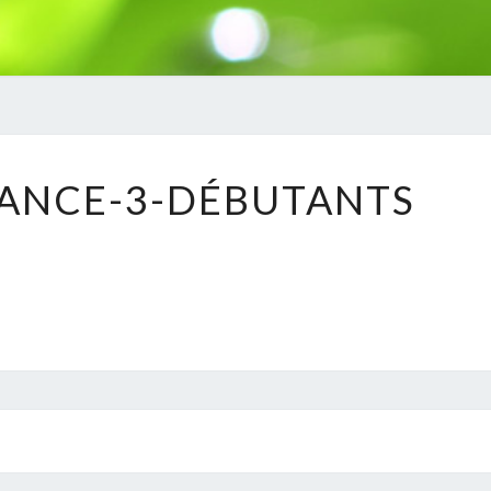
SOPHRO-
ANCE-3-DÉBUTANTS
SÉANCE-
3-
DÉBUTANTS