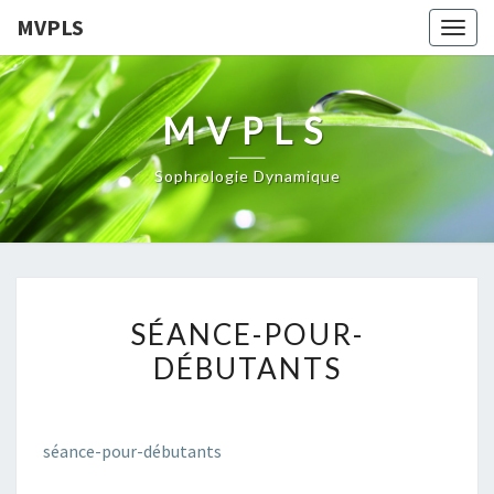
MVPLS
Togg
navig
MVPLS
Sophrologie Dynamique
SÉANCE-
SÉANCE-POUR-
POUR-
DÉBUTANTS
DÉBUTANTS
séance-pour-débutants