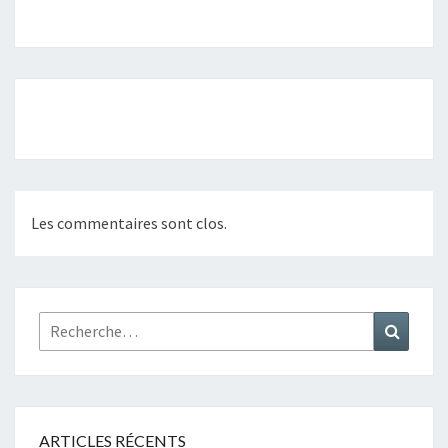
Navigation
d'article
Les commentaires sont clos.
Rechercher :
Recher
ARTICLES RÉCENTS