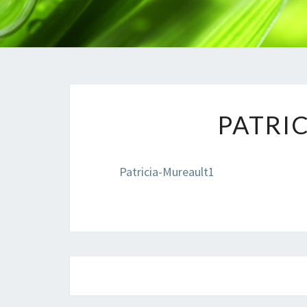
PATRI
Patricia-Mureault1
Navigation
d'article