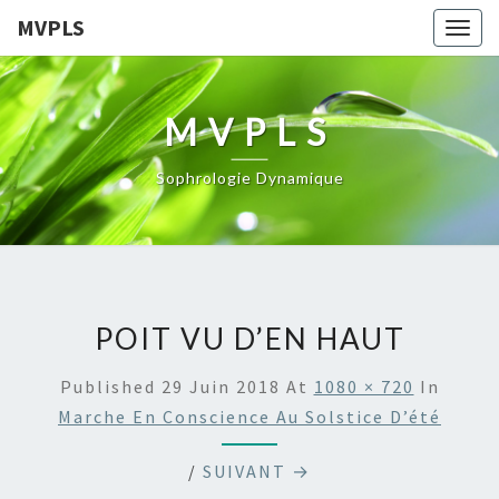
MVPLS
Togg
navig
MVPLS
Sophrologie Dynamique
POIT VU D’EN HAUT
Published
29 Juin 2018
At
1080 × 720
In
Marche En Conscience Au Solstice D’été
/
SUIVANT →